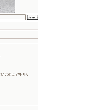
。
又给弟弟点了杯明天