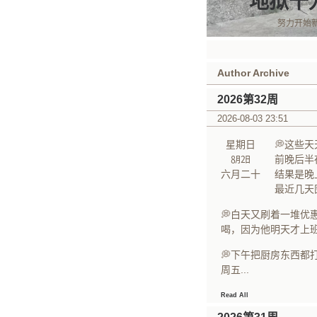
地狱十
努力开始
Author Archive
2026第32周
2026-08-03 23:51
星期日
💭这些
㋇㏡
前晚后半
六月二十
结果是晚
最近几天
💭白天又刷着一堆
喝，因为他明天才上
💭下午把厨房东西
周五...
Read All