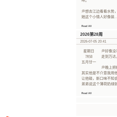
咩。
💭想去江边看看水
她这个小情人好像装..
Read All
2026第28周
2026-07-05 20:41
星期日
💭好像
㋆㏤
走到万达
五月廿一
💭晚上
​其实他是不介意我
让他碰，新口味不知
​弟弟说这个薄荷奶绿就
Read All