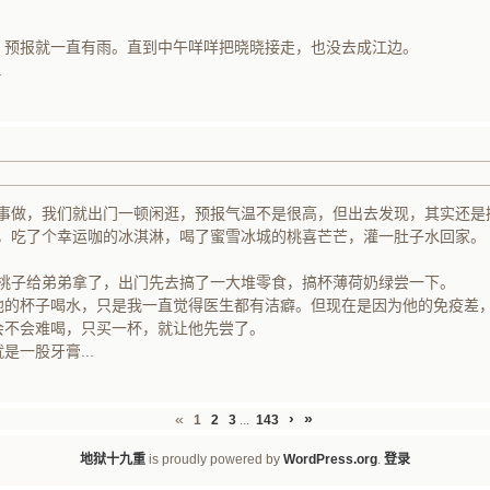
势，预报就一直有雨。直到中午咩咩把晓晓接走，也没去成江边。
.
没事做，我们就出门一顿闲逛，预报气温不是很高，但出去发现，其实还是
，吃了个幸运咖的冰淇淋，喝了蜜雪冰城的桃喜芒芒，灌一肚子水回家。
​把桃子给弟弟拿了，出门先去搞了一大堆零食，搞杯薄荷奶绿尝一下。
用他的杯子喝水，只是我一直觉得医生都有洁癖。但现在是因为他的免疫差
会不会难喝，只买一杯，就让他先尝了。
是一股牙膏...
«
›
»
1
2
3
...
143
地狱十九重
is proudly powered by
WordPress.org
.
登录