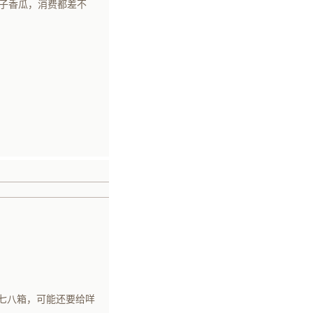
桃子香瓜，消费都差不
了七八箱，可能还要给咩