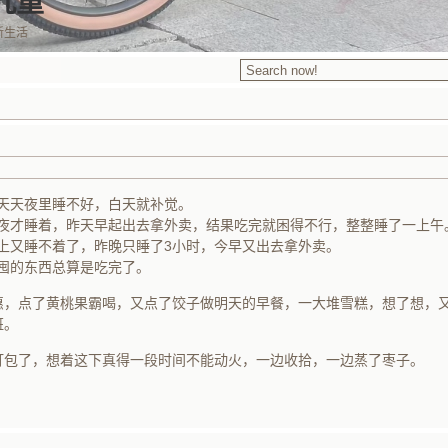
九重
新生活
天天天夜里睡不好，白天就补觉。
夜才睡着，昨天早起出去拿外卖，结果吃完就困得不行，整整睡了一上午
上又睡不着了，昨晚只睡了3小时，今早又出去拿外卖。
囤的东西总算是吃完了。
优惠，点了黄桃果霸喝，又点了饺子做明天的早餐，一大堆雪糕，想了想，
班。
都打包了，想着这下真得一段时间不能动火，一边收拾，一边蒸了枣子。