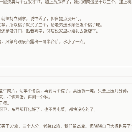
一屉烧卖两个豆浆才17，加上黄瓜柿子，她买的肉蛋堡十块三个，加上
，就坚持立刻拿，说怕丢了，但自提点没开门。
就拿，所以桃子就买了三个，给老弟送水顺便发个桃子吃。
点还是没开门，贴着喜字，邻居说家里办婚礼去饭店了。
情，风筝岛观景台露出一阶半台阶，水小了一点。
半盒牛肉片，切半个冬瓜，再剥两个粽子，高压锅一炖，只要上压几分钟。
来，打俩鸡蛋，再闷十分钟。
早餐。
厨卫，东西都打包好了，也不再屯菜，都快没吃的了。
天买了37箱，三个人分，老弟12箱，我们留25箱。但晓晓自己大概也买