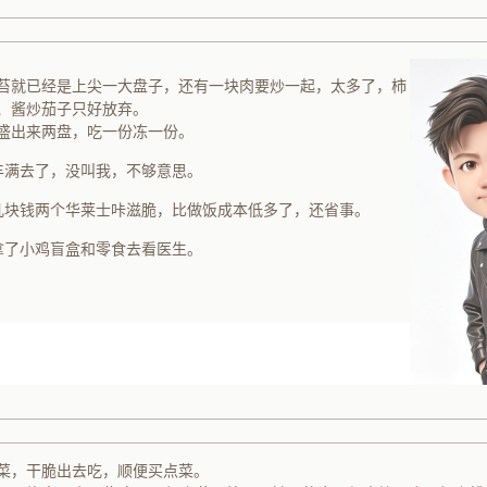
蒜苔就已经是上尖一大盘子，还有一块肉要炒一起，太多了，柿
、酱炒茄子只好放弃。
盛出来两盘，吃一份冻一份。
丰满去了，没叫我，不够意思。
几块钱两个华莱士咔滋脆，比做饭成本低多了，还省事。
拿了小鸡盲盒和零食去看医生。
没菜，干脆出去吃，顺便买点菜。