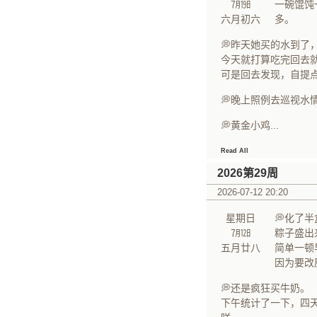
㋆㏲
一碗馄饨
六月初六
多。
💭昨天她买的水到了
今天就打算吃完回去
可是回去发现，自提
💭晚上照例去巡视水
💭黄金小鸡...
Read All
2026第29周
2026-07-12 20:20
星期日
💭化了
㋆㏫
粽子盛出
五月廿八
简单一顿
因为要改
💭还是疯狂买牛奶。
​下午统计了一下，四