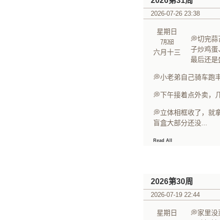
2026第31周
2026-07-26 23:38
星期日
💭切完
㋆㏹
子炒鸡蛋
六月十三
最后还是
💭小老弟自己骑车跑
💭下午接着点外卖，
💭立体相框收了，就
盲盒大部分还没...
Read All
2026第30周
2026-07-19 22:44
星期日
💭家里