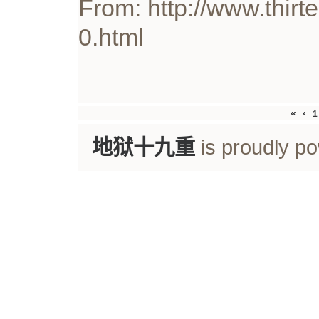
From: http://www.thirt
0.html
«
‹
1
地狱十九重
is proudly p