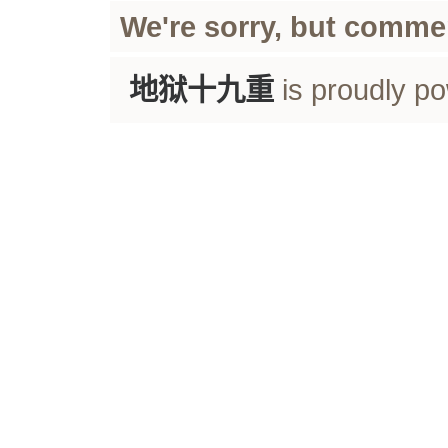
We're sorry, but comme
地狱十九重
is proudly p