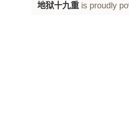
地狱十九重
is proudly p