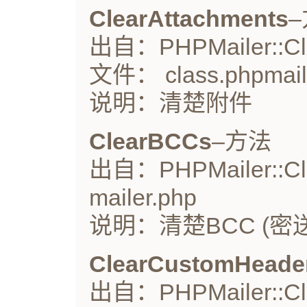
ClearAttachments
出自：PHPMailer::Cle
文件： class.phpmail
说明：清楚附件
ClearBCCs
–方法
出自：PHPMailer::Cle
mailer.php
说明：清楚BCC (密送
ClearCustomHeade
出自：PHPMailer::Cle