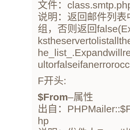
文件：class.smtp.ph
说明：返回邮件列表
组，否则返回false(Exp
kstheservertolistal
he_list_.Expandwillr
ultorfalseifanerrorocc
F开头:
$From
–属性
出自：PHPMailer::$F
hp