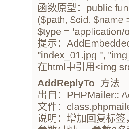
函数原型：public func
($path, $cid, $name 
$type = ‘application/o
提示：AddEmbeddedI
"index_01.jpg ", "img
在html中引用<img src=
AddReplyTo
–方法
出自：PHPMailer:: Ad
文件：class.phpmaile
说明：增加回复标签，如"