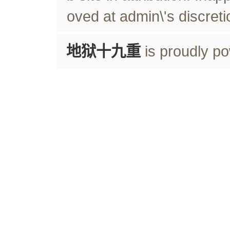
oved at admin\'s discreti
地狱十九重
is proudly p