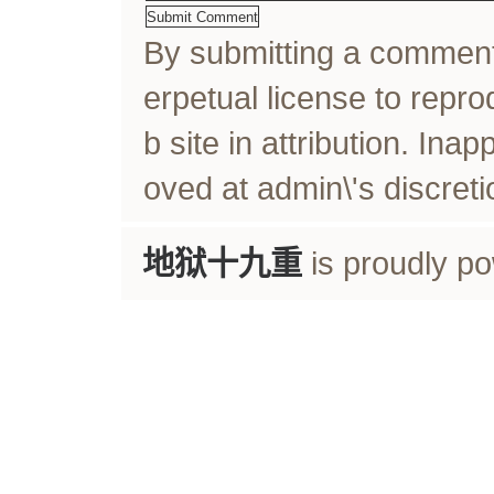
By submitting a comme
erpetual license to rep
b site in attribution. In
oved at admin\'s discreti
地狱十九重
is proudly p