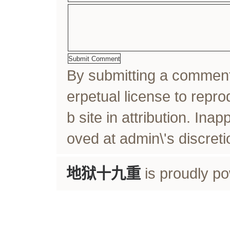
By submitting a comme
erpetual license to rep
b site in attribution. In
oved at admin\'s discreti
地狱十九重
is proudly p