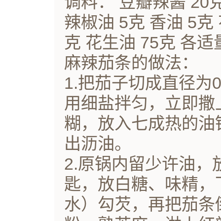
调料： 豆瓣辣酱 20克
辣椒油 5克 香油 5克 
克 花生油 75克 各适
麻辣茄条的做法：
1.把茄子切成直径为0
用细盐拌匀，立即撒
糊，放入七成热的油
出沥油。
2.原锅内留少许油，
匙，放白糖、味精，
水）勾芡，再把茄条