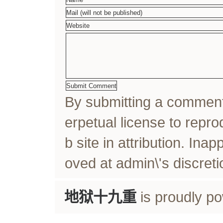
By submitting a comme
erpetual license to rep
b site in attribution. In
oved at admin\'s discreti
地狱十九重
is proudly p