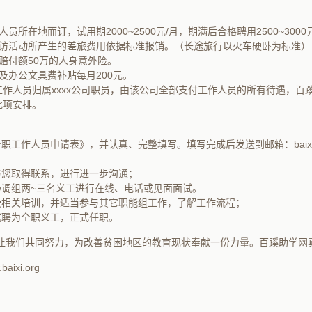
员所在地而订，试用期2000~2500元/月，期满后合格聘用2500~3000
走访活动所产生的差旅费用依据标准报销。（长途旅行以火车硬卧为标准）
赔付额50万的人身意外险。
及办公文具费补贴每月200元。
作人员归属xxxx公司职员，由该公司全部支付工作人员的所有待遇，百
此项安排。
职工作人员申请表》，并认真、完整填写。填写完成后发送到邮箱：baixingo@
与您取得联系，进行进一步沟通；
协调组两~三名义工进行在线、电话或见面面试。
受相关培训，并适当参与其它职能组工作，了解工作流程；
式聘为全职义工，正式任职。
，让我们共同努力，为改善贫困地区的教育现状奉献一份力量。百蹊助学网
aixi.org