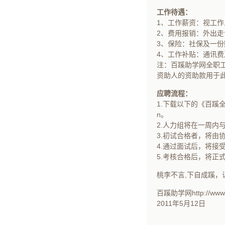
工作待遇：
1、工作薪资：视工作人
2、费用报销：外出
3、保险：社保及一份
4、工作补贴：通讯费
注：百蹊助学网全职工
资助人的资助款用于
应聘流程：
1.下载以下的《百蹊全
n。
2.人力组将在一周内
3.初试合格者，将由
4.通过面试后，将接
5.考核合格后，将正
桃李不言,下自成蹊
百蹊助学网http://www.b
2011年5月12日