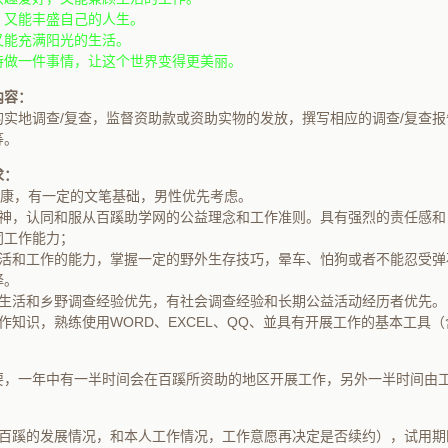
，又能丰盛自己的人生。
又能充满阳光的生活。
持做一件事情，让这个世界变得更美丽。
内容：
的实地调查/复查，监督资助款或资助实物的发放，撰写相应的调查/复查
等。
求：
健康，有一定的文笔基础，男性优先考虑。
精神，认同和服从百蹊助学网的公益理念和工作准则。具有强烈的责任感和
同工作能力；
生活和工作的能力，掌握一定的野外生存技巧，晕车、怕狗或者不能忍受弹
择。
村生活和乡野调查经验优先，有社会调查经验和长期公益活动经历者优先。
作知识，熟练使用WORD、EXCEL、QQ、並具有开展工作的基本工具
要，一年中有一半时间会在百蹊所资助的地区开展工作，另外一半时间由
。
视百蹊的发展情况，和本人工作情况，工作意愿再决定是否续约），试用期