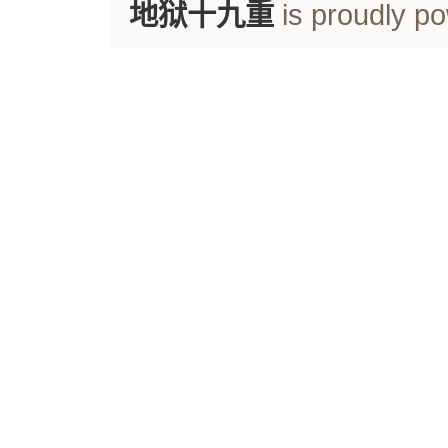
地狱十九重
is proudly p