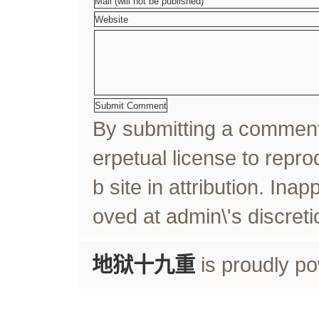
By submitting a comme
erpetual license to rep
b site in attribution. In
oved at admin\'s discreti
地狱十九重
is proudly p