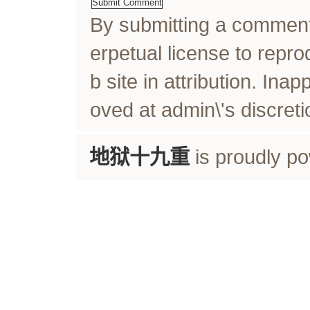
By submitting a comme
erpetual license to rep
b site in attribution. In
oved at admin\'s discreti
地狱十九重
is proudly p