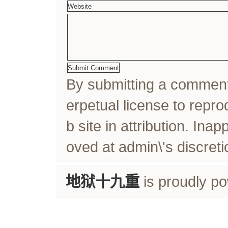
By submitting a comme
erpetual license to rep
b site in attribution. In
oved at admin\'s discreti
地狱十九重
is proudly p