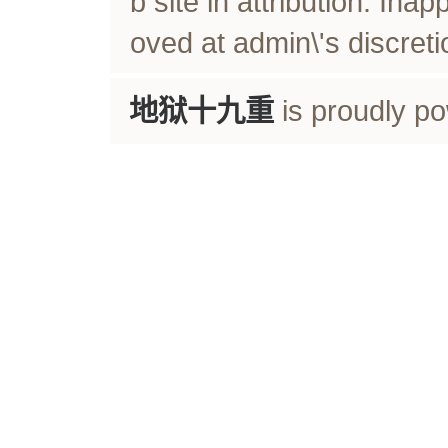
b site in attribution. In
oved at admin\'s discreti
地狱十九重
is proudly p