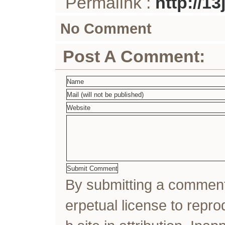
Permalink :
http://1
No Comment
Post A Comment:
By submitting a comme
erpetual license to rep