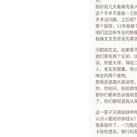
头。
刚好前几天看果壳病
这个手术不是挨一刀
手术没问题，之后呢
那个医院，12年我做
咱们这边有专业的肿
我姨支支吾吾说先筹
问题就在这，如果筹
她们家有两个兄弟，
话，你是大哥，得给
人，老实到窝囊。但
喝去的两个废物。
那我还是跟大姐说吧
你，你别问，别给她
那你们都来告诉我啥
了，你们都知道我从
这一家子兄弟姐妹哔
认识人能给你抹钱么
我直接炸了，一万能
卡给你透支，银行利