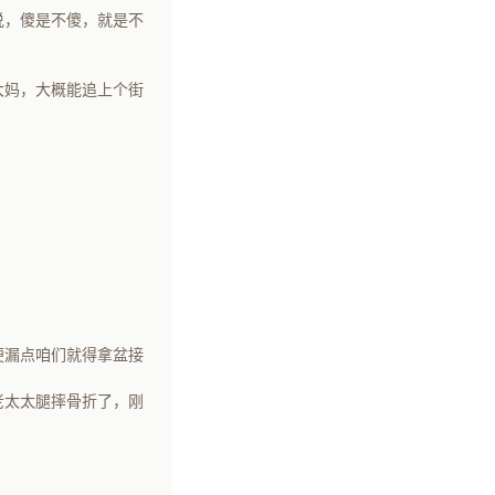
说，傻是不傻，就是不
大妈，大概能追上个街
便漏点咱们就得拿盆接
老太太腿摔骨折了，刚