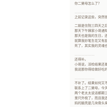
你二舅母怎么了？
………………
之前记录这些，突然
二姐是住院三四天之
那天下午姨家小哥通
那天也是我的生日，
就算我妙笔生花又有
死了，其实我的灵魂
………………
还得补。
小哥说，活检结果还
我说那你得给做好吃
………………
不补了。结果如何又
联系上了二舅母，今
两个老太太说话都颠
里尺外桡了，而且我
妈的脑壳是几块骨头