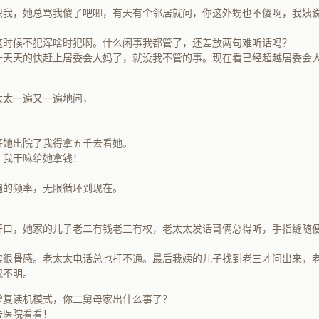
识我，她总骂我傻了吧唧，有天有个邻居就问，你这外甥也不傻啊，我姨
这时候不犯浑啥时犯啊。什么闲事我都管了，还差放两句难听话吗？
一天天的快赶上居委会大妈了，就没我不管的事。现在看已经超越居委会
太太一遍又一遍地问，
等她出院了我得拿五千去看她。
，我干嘛给她拿钱！
？
遍的频率，无限循环到现在。
开口，她家的儿子老二有钱老三有权，老太太发话哥俩总得听，手指缝随
实很骨感。老太太电话总也打不通。最后我姨的儿子找到老三才问出来，
况不明。
增复读机模式，你二舅母家出什么事了？
去医院看看！