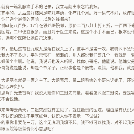
人就有一篇乳腺癌手术的记录，我立马翻出来念给我姨。
就完事的，之后最好结果是吃几年药，化疗几个月。万一运气不好，放疗
？你们选个最贵的医院，以后的钱哪来？
个肺ct花八百多，17年在铁路医院做，原价二百八赶上打五折，一百四下
瘤医院，二甲便宜很多，而且对于医生来说，这是个小手术而已，根本没
钱，选哪个医院让她自己决定。
不齐，最后这笔钱九成九是落在我头上了，这事不是第一次，我特么不急
比我大不了多少，平时常常在一起混的，别人都说我们哥几个一看就是一
二姐做个主啊。他说，我说话也没人听啊，找你小哥吧，他能说。他确实
小哥能说是能说，却是个书呆子，正经事也是个废物。没错，他和我，就
，大姐基本就是一家之主了。大姐表示，带二姐看病的小哥告诉她了，还
增加心理负担。
意思啊？光要钱啊？我说大姐你和三姐先商量，看看怎么跟二姐说。要是
来不会说话。
哔来哔哔去两天，二姐突然就有主见了，就住最贵的医院，理由是有认识
？不认识的医生不用塞红包，认识人你不表示一下试试？
办的事你非要花三万，这个无底洞我填不起。钱不够可以找我，对不起我
息跟医院等级差价比小意思吧？