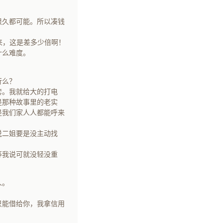
很久都可能。所以凑钱
来，这是差多少倍啊！
什么难度。
行么？
套。我就给大的打电
是那种故事里的老实
是我们家人人都能呼来
说二姐要是没主动找
等我说可就没轻没重
人。
只能借给你，我拿信用