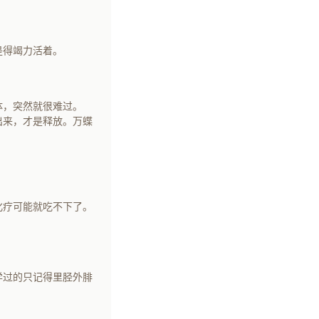
是得竭力活着。
体，突然就很难过。
出来，才是释放。万蝶
化疗可能就吃不下了。
学过的只记得里胫外腓