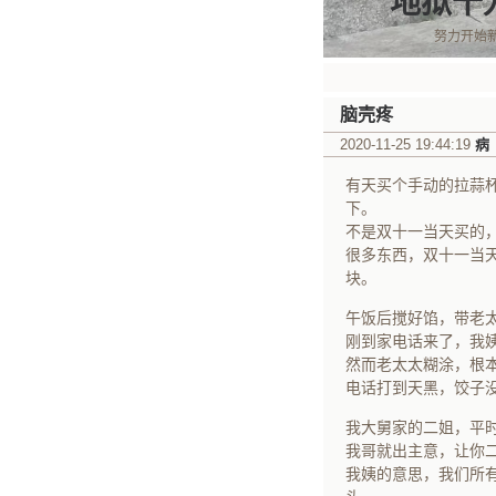
地狱十
努力开始
脑壳疼
2020-11-25 19:44:19
病
有天买个手动的拉蒜
下。
不是双十一当天买的
很多东西，双十一当天
块。
午饭后搅好馅，带老
刚到家电话来了，我
然而老太太糊涂，根本
电话打到天黑，饺子
我大舅家的二姐，平
我哥就出主意，让你
我姨的意思，我们所