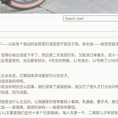
九重
新生活
杯——以前有个电动的会把菜打成浆而不是饺子馅，转太快——收到货就
，觉得价格合适就下手了，然后第二天发现打折，又取消订单重买，双十
反而是贵的，前后都有好价，6号买的狗粮，11号涨价，12号降了1/3价
太太出去逛，打算回来弄块面就可以包饺子。
姨说找我妈唠唠。
就没听明白怎么回事，她们说够了直接挂掉，我又打了很久才打过去问明
没包成，因为没面。
时就是没什么主见的，让我姨家的哥带着找人看病，乳腺癌，要手术。她
二姑——是我姨，我哥的亲妈——挨家给你要钱。
有人(主要是我们这代十来个兄弟姐妹)，每人先拿一千，二舅家儿子有钱