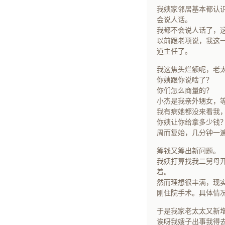
我姨家邻居基本都认
会说人话。
我都不会说人话了，
以前跟老项说，我这
道主任了。
我这焦头烂额呢，老
你姨跟你说啥了？
你们怎么商量的？
小杰是我亲外甥女，
我有病她都没来看我
你姨让你给拿多少钱
周而复始，几分钟一
筹钱又筹出新问题。
我姨打算找我二舅母
着。
然而理想很丰满，现
刚住院手术。具体情
于是我家老太太又新
诶呀我嫂子出事我得