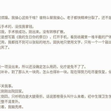
很烦躁。我操心这些干啥？谁特么替我操心。老子都快精神分裂了，还不
后手术的，没找我拿钱。
知我，手术很成功，刚出来。没有转移扩散。
还是想写篇《我的生日你的祭日》，打开手机，看到收藏里一堆半截的尸
屁用，我都找不到可以张贴的地方。固执地只使用文字，只有一个一个敲
也死了。
差一项没出来，所以还没确定怎么用药，化疗是免不了了。
的补补，割了那么大一块肉，怎么也得补一块。现在得努力吃尽量恢复，
不关我事。
天刚刚出院回家。
三倒四，只听明白是大腿骨折。话说那根骨头叫什么来着，初中生理卫生
还整不清里外。
来着，我脑壳疼。