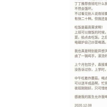
丁丁推荐夜班吃什么
不然会饿坏。
不过看见别人说夜班
有快二十种。但我还
吃饭是最高需求啊！
上班可以做饭的时候
菜，掐点去吃饭。之
电磁炉自己炒菜喝酒
我也真是特别能异想
卤了一锅鸡手，滚烫
上个月包饺子，直接
没告诉过你，上学时
中午吃着炸蘑菇，喝
可以送半成品啊，忙
夜班刚刚好，只可惜
感谢我的医生允许我
2020.12.08