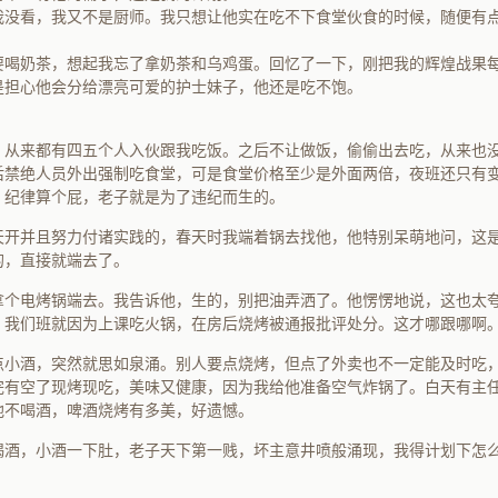
我没看，我又不是厨师。我只想让他实在吃不下食堂伙食的时候，随便有
要喝奶茶，想起我忘了拿奶茶和乌鸡蛋。回忆了一下，刚把我的辉煌战果
是担心他会分给漂亮可爱的护士妹子，他还是吃不饱。
，从来都有四五个人入伙跟我吃饭。之后不让做饭，偷偷出去吃，从来也
后禁绝人员外出强制吃食堂，可是食堂价格至少是外面两倍，夜班还只有
。纪律算个屁，老子就是为了违纪而生的。
天开并且努力付诸实践的，春天时我端着锅去找他，他特别呆萌地问，这
的，直接就端去了。
拿个电烤锅端去。我告诉他，生的，别把油弄洒了。他愣愣地说，这也太
，我们班就因为上课吃火锅，在房后烧烤被通报批评处分。这才哪跟哪啊
点小酒，突然就思如泉涌。别人要点烧烤，但点了外卖也不一定能及时吃
完有空了现烤现吃，美味又健康，因为我给他准备空气炸锅了。白天有主
他不喝酒，啤酒烧烤有多美，好遗憾。
喝酒，小酒一下肚，老子天下第一贱，坏主意井喷般涌现，我得计划下怎