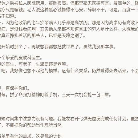
退休之后被私人医院聘用，报酬很高。但那里毫无医德可言，最简单的，
治疗只是骗钱。老人说这种黑心钱挣得不心安，辞职不干。可是，百度一
然不知道。
坏，因为他收治的老年痴呆病人几乎都是高学历。那是因为高学历有高收
得病，是没钱看病啊！其实他从来都不知道真正的穷人是什么样。大概我
比真正挣扎着活的那些人，已经是天壤之别了。
是开始时那个了，再联想我都想拯救世界了，虽然我没那本事。
一个挚爱的皮肤科医生。
我的医生，可老子一生挚爱还是老项。
了吧，我好像也想不起他的模样。这有什么关系，仍然爱得死去活来，不
我一直保护你们。
时候，拼了命强打精神盯着手机，三天一次机会抢一包口罩。
。
。
但短时间集中注意力没有问题。我能左右开弓弹无虚发完成任何计划，虽
好，不能把你的帮助当作理所当然。
清单里有他的需求，这是我的计划。