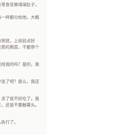
点零食坚果填填肚子，
每一样都分给他，大概
没将就，上班前点好
变质的剩菜，干脆带个
是给我的吗？是的，我
夸张了吧？是么，我还
。
，凉了就不好吃了。我
任，还是不要触霉头。
么执行了。