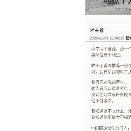
地狱十
努力开始
坏主意
2020-12-09 21:06:19
很
中午两个蘑菇，炒一
突然就有个想法。
昨天丁香园推荐一份
对，我要给我的医生
我很喜欢我的医生。
她告诉我口罩很紧张
发现他几次夜班很晚
他不能饿着。
我知道她不吃什么，
我知道他不挑食不喝
ta们都是很认真的人