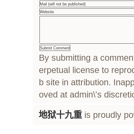
By submitting a comme
erpetual license to rep
b site in attribution. In
oved at admin\'s discreti
地狱十九重
is proudly p