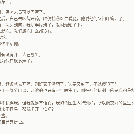
有东西。
时，医务人员可以回家了。
之后，自己去医院开药，顺便找☃医生看腿，他说他们又闭环管理了。
第一次买到肉，我切半斤烤了，发圈炫耀了下。
么就吃，我们想吃什么都没有。
盒饭。
拿进来给他。
科有没有开，人在哪里。
因为他有很多妹子。
者，赶紧就去开药，刚好家里没药了，这要又封了，不就傻眼了？
关了一部分门诊，开诊的也只有一个医生了，刚好神经科剩下的是我的骨科
是不记得我。但我就是有信心，我的☃医生人特别好，所以他交好的医生
出来不容易，帮我多开一盒吧？
一盒。
我自己身份证。