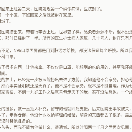
修回来上班第二天，医院发现第一个确诊病例，医院封了。
同一个小区，下班回家之后就被封在家里。
封城了。
弟被医院捞出来，带着行李去上班，世界变了样。感染者源源不断，根本没
区，那时已经封了一半。所有的医生护士病人家属，几十号人，封在只有
备不足，N95口罩面屏都是用到脏污才给换，都没法保证每个班换。所以
外科口罩。
备了很多东西，让他来拿。不仅仅是口罩，能想到的吃的用的，甚至我还
时间。
院的护士，已经先一步被医院捞出去进了方舱。我知道他不会家务，担心
，然而事实证明我还是天真了，他不是不会家务，根本是不能自理。作为
戚家寄宿、不到十九岁工作之后就背包走天下的我，实在没法想象，一个
染的挺多，就一直抽人补充，留守的他就四处支援。后来医院出事故被关
多了，走得仓促，他没什么收纳整理的经验，随身的东西都丢了很多，最
武汉时替他准备的。
多苦头，而我不能为他做什么，很遗憾。所以时隔两个半月之后再次见面