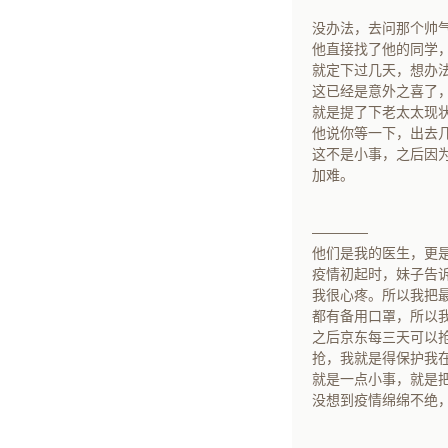
没办法，去问那个帅
他直接找了他的同学
就定下过几天，想办
这已经是意外之喜了
就是提了下老太太现
他说你等一下，出去
这不是小事，之后因
加难。
————
他们是我的医生，更
疫情初起时，妹子告
我很心疼。所以我把最
都有备用口罩，所以
之后京东每三天可以抢
抢，我就是得保护我
就是一点小事，就是
没想到疫情绵绵不绝