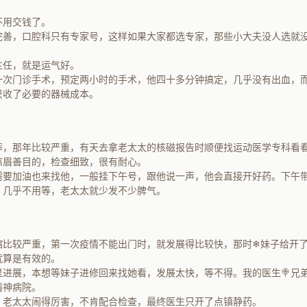
？
不用交钱了。
完善，口腔科只有专家号，这样如果大家都选专家，那些小大夫没人选就
主任，就是运气好。
一次门诊手术，预定两小时的手术，他四十多分钟搞定，几乎没有出血，
只收了必要的器械成本。
摔，那年比较严重，有天去拿老太太的核磁报告时顺便找运动医学专科看
慈眉善目的，检查细致，很有耐心。
需要加油也来找他，一般挂下午号，跟他说一声，他会直接开好药。下午
，几乎不用等，老太太就少发不少脾气。
缩比较严重，第一次疫情不能出门时，就发展得比较快，那时❄妹子给开
就算是有效的。
显进展，本想等妹子进修回来找她看，发展太快，等不得。我的医生🍭兄
精神病院。
，老太太闹得厉害，不肯配合检查，最终医生只开了点镇静药。