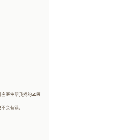
☃医生帮我找的🌊医
也不会有错。