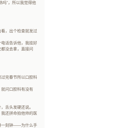
熟吗”，所以我觉得他
给看，出个检查就发过
个电话告诉他，我挂好
次都没去拿，直接问
果过完春节所以口腔科
，就问口腔科有没有
。
针，舌头发硬还说。
、我还拼命拍他帅的医
排一刻钟——为什么手