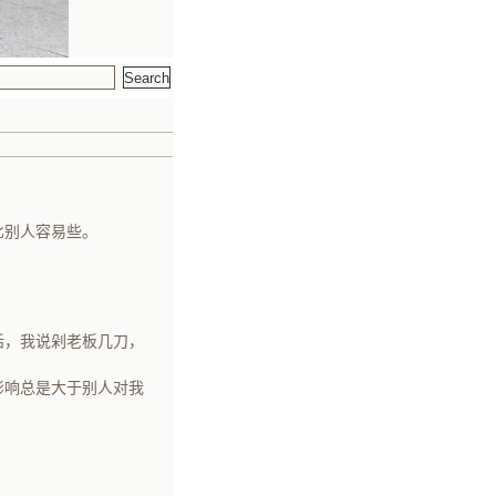
比别人容易些。
话，我说剁老板几刀，
影响总是大于别人对我