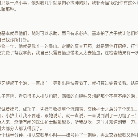
时只是一点小事，他对我几乎就是掏心掏肺的好，我都奇怪“我跟你有这么
人骗那种。
病基本就靠他们，随时可以求助，而且有求必应。基本拍了片子就让他们
自己找诊所打针。
进修一年，他就是我唯一的靠山。定期的复查开药，就是跟他打招呼，打
交完费了帮我拿药，我自己只需要掐点带老太太去抽血，连检查结果有一
我牙龈起了个泡，一直出血。等到出院快春节了，就打算过完春节看。结
。
妹子医院，看见很多人排队扫码，满嘴的血腥味又想起那个不痛不痒的泡
己试着挂号，成功了。凭挂号收据填个流调表，交给护士之后分了个医生
困，小护士让我不要睡，跟她说话。就一直说，一直说到割了一刀缝了三
没人来，渐渐有闲的医生护士越聚越多，听我胡吹，这时才知道割我一刀
科大部分人都认得我了。
拆个线半分钟，排队交钱半小时——挂号排了一刻钟，再去交器械钱又得