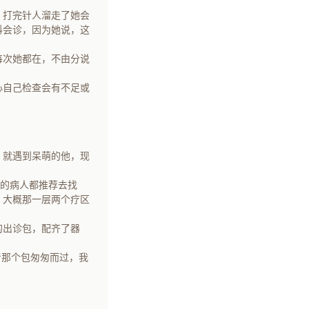
，打完针人溜走了她会
科会诊，因为她说，这
每次她都在，不由分说
心自己检查会有不足或
。
，就遇到呆萌的他，现
白的病人都推荐去找
。大概那一层两个疗区
的出诊包，配齐了器
着那个包匆匆而过，我