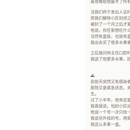
离攻略给他备齐了所
当我们终于发出入证
而我们解除小区封闭
被封了一个月之后才
他说，你在家想吃什
当然有盒饭，也就有
我出去买了很多水果
之后我问帅主任口腔
我送了他更多水果，
🌊
前些天突然又有感染
医院又是紧急状态，
生。
过了小半年，他肯定
我直接说，怕封小区
他说一个号一次只给
我说另外挂的号，用
就这么多拿一盒。