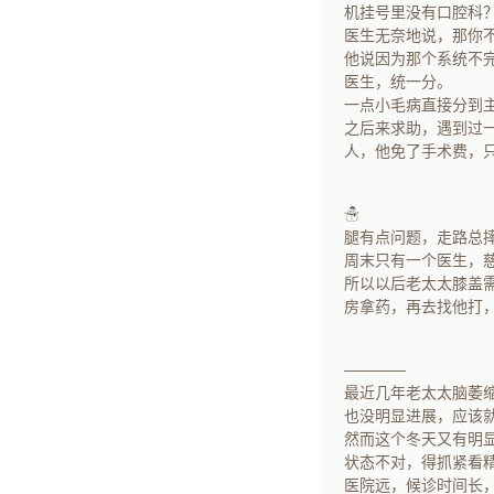
机挂号里没有口腔科
医生无奈地说，那你
他说因为那个系统不
医生，统一分。
一点小毛病直接分到
之后来求助，遇到过
人，他免了手术费，
☃
腿有点问题，走路总
周末只有一个医生，
所以以后老太太膝盖
房拿药，再去找他打
————
最近几年老太太脑萎
也没明显进展，应该
然而这个冬天又有明
状态不对，得抓紧看
医院远，候诊时间长