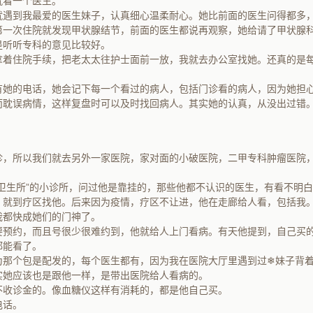
就看一个医生。
就遇到我最爱的医生妹子，认真细心温柔耐心。她比前面的医生问得都多
第一次住院就发现甲状腺结节，前面的医生都说再观察，她给请了甲状腺
是听听专科的意见比较好。
拿着住院手续，把老太太往护士面前一放，我就去办公室找她。还真的是
有她的电话，她会记下每一个看过的病人，包括门诊看的病人，因为她担
而耽误病情，这样复盘时可以及时找回病人。其实她的认真，从没出过错
诊，所以我们就去另外一家医院，家对面的小破医院，二甲专科肿瘤医院
x卫生所”的小诊所，问过他是靠挂的，那些他都不认识的医生，有看不明
，就到疗区找他。后来因为疫情，疗区不让进，他在走廊给人看，包括我
我都快成她们的门神了。
要预约，而且号很少很难约到，他就给人上门看病。有天他提到，自己买
都能看了。
为那个包是配发的，每个医生都有，因为我在医院大厅里遇到过❄妹子背
实她应该也是跟他一样，是带出医院给人看病的。
不收诊金的。像血糖仪这样有消耗的，都是他自己买。
电话。