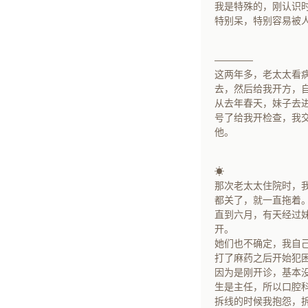
我是特殊的，刚认识
特别呆，特别容易被
————
这两年多，老太太看
去，然后给我开方，
从去年春天，妹子去
号了给我开检查，我
他。
☀
那次老太太住院时，
都关了，就一直拖着
直到六月，有天经过
开。
她们也不确定，我自
打了麻药之后开始犯
因为是刚开诊，基本
生是主任，所以口腔
拆线的时候我抱怨，