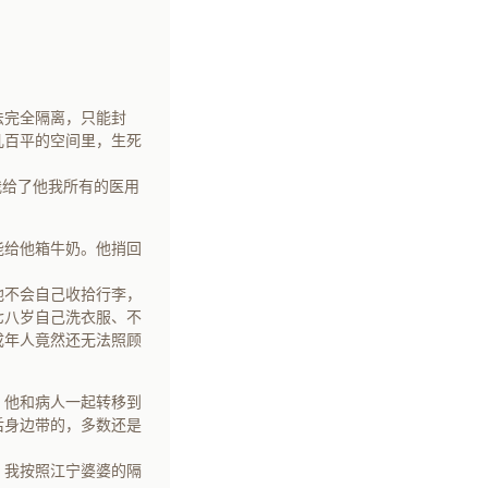
法完全隔离，只能封
几百平的空间里，生死
我给了他我所有的医用
能给他箱牛奶。他捎回
他不会自己收拾行李，
七八岁自己洗衣服、不
成年人竟然还无法照顾
，他和病人一起转移到
后身边带的，多数还是
，我按照江宁婆婆的隔