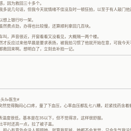
感，因为救回三十多个。
我多说几句话，但我今天就情绪不佳没及时一顿狂拍，以至于有人敲门他
以想上银行吵一架。
虽然费点劲，办得也比较慢，还算顺利拿回几百块。
车叫，声音很近，开窗看看又没看见，大概隔一两个楼。
然才反应过来他早晨是要求表扬，被我拍习惯了他就开始在意，可我今天
都救回来啊。想明白了，立刻去补拍一记。
头🦢医生#
突然觉得胸闷心口疼，量了下血压，心率血压都乱七八糟，赶紧找药含着
。
表温度很低，基本是在35以下，但不觉得凉，这样很舒服。
比平时还高一点，拉了被子盖。
，担心有意外会没人照顾她。就算我死掉，她都不会发觉，只会生气我没