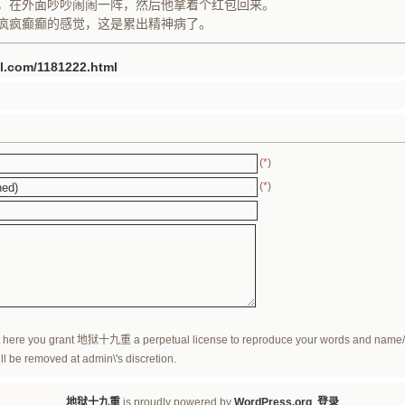
，在外面吵吵闹闹一阵，然后他拿着个红包回来。
疯疯癫癫的感觉，这是累出精神病了。
3jl.com/1181222.html
(
*
)
(
*
)
 here you grant 地狱十九重 a perpetual license to reproduce your words and name/web 
l be removed at admin\'s discretion.
地狱十九重
is proudly powered by
WordPress.org
.
登录