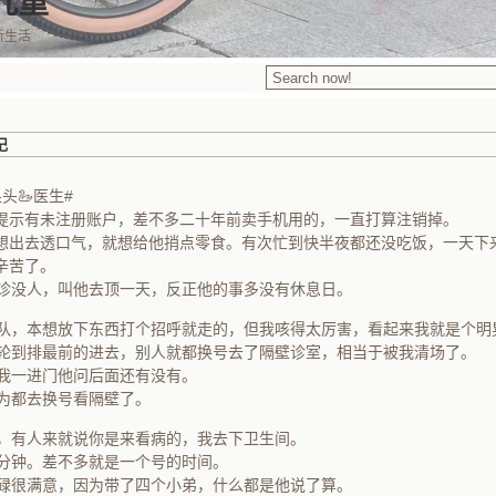
九重
新生活
记
头🦢医生#
提示有未注册账户，差不多二十年前卖手机用的，一直打算注销掉。
想出去透口气，就想给他捎点零食。有次忙到快半夜都还没吃饭，一天下
辛苦了。
诊没人，叫他去顶一天，反正他的事多没有休息日。
队，本想放下东西打个招呼就走的，但我咳得太厉害，看起来我就是个明
轮到排最前的进去，别人就都换号去了隔壁诊室，相当于被我清场了。
我一进门他问后面还有没有。
为都去换号看隔壁了。
，有人来就说你是来看病的，我去下卫生间。
分钟。差不多就是一个号的时间。
碌很满意，因为带了四个小弟，什么都是他说了算。