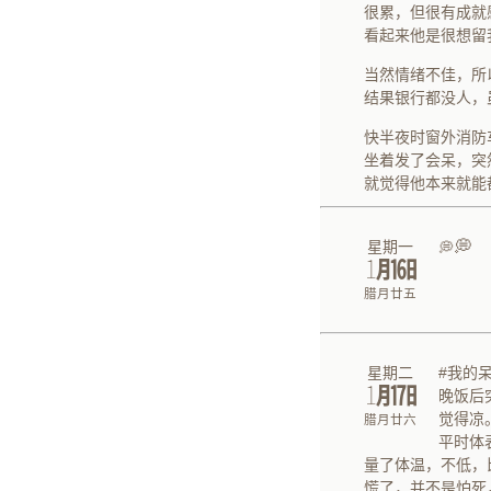
很累，但很有成就
看起来他是很想留
当然情绪不佳，所
结果银行都没人，
快半夜时窗外消防
坐着发了会呆，突
就觉得他本来就能
💭
星期一
💭
㋀㏯
腊月廿五
星期二
#我的呆
㋀㏰
晚饭后
觉得凉
腊月廿六
平时体
量了体温，不低，
慌了，并不是怕死