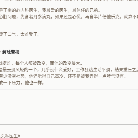
是正宗的心内科医生，我最爱的医生，最信任的兄弟。
心脏问题，先含着丹参滴丸，如果还是心慌，再含半片倍他乐克。就算不
缓了口气，太难受了。

解除警报
就挺难，每个人都被改变，而他的改变最大。
是最云淡风轻的一个，几乎没什么爱好，工作狂热生活平淡，结果重压之
至少没空社恐，他还觉得自己高冷，还不是被我弄得一点脾气没有。
放一下压力，他也一样。
头🦢医生#