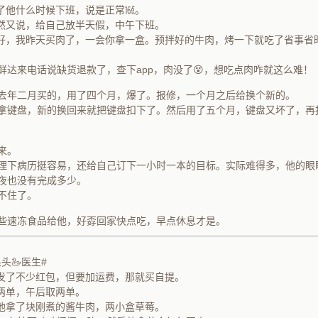
了他什么时候下班，说是正常㍨。
然又说，给自己放半天假，中午下班。
好，我昨天买肉了，一会你拿一盒。预拌好的牛肉，烤一下就吃了省事省
鲜达来电话说缺货退款了，查下app，肉没了😵，想吃点肉咋就这么难！
去年二月买的，用了四个月，爆了。报修，一个月之后给换个新的。
拿键盘，新的换回来就把键盘扣下了。然后用了五个月，键盘又坏了，再
来。
理下病历挺容易，还给自己订下一小时一本的目标。实际难得多，他的眼
夜也没有完成多少。
不住了。
些速冻食品给他，好孬回家快点吃，早点休息才是。
头🦢医生#
发了不少红包，但要加运费，那就买自提。
两单，午后取两单。
他拿了块刚煮的酱牛肉，两小盒草莓。