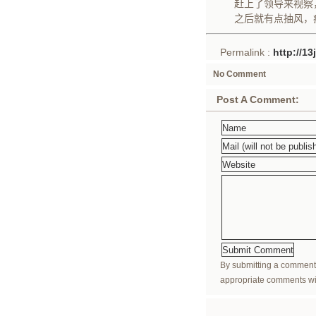
赶上了领导来视察
之后就有点抽风，
Permalink :
http://1
No Comment
Post A Comment:
By submitting a comment
appropriate comments wil