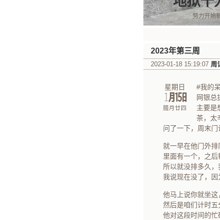
地狱十
努力开始
2023年第三周
2023-01-18 15:19:07
周
星期日
#我的呆
㋀㏮
网银总
主要是
腊月廿四
茶，太
问了一下，周末门
就一早在他门外排
里面有一个，之后
所以就没排多久，
我说现在没了，因
他马上说你就坐这
然后是咱们计时五
他对这段时间的忙