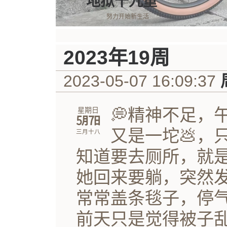
地狱十九重
努力开始新生活
2023年19周
2023-05-07 16:09:37
💭精神不足，
星期日
㋄㏦
又是一坨💩，
三月十八
知道要去厕所，就
她回来要躺，突然
常常盖条毯子，停
前天只是觉得被子