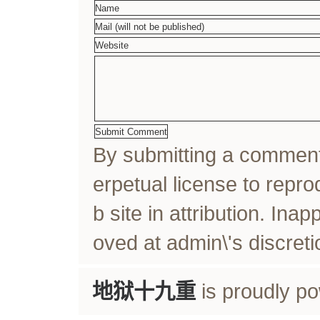
By submitting a comme
erpetual license to rep
b site in attribution. In
oved at admin\'s discreti
地狱十九重
is proudly p