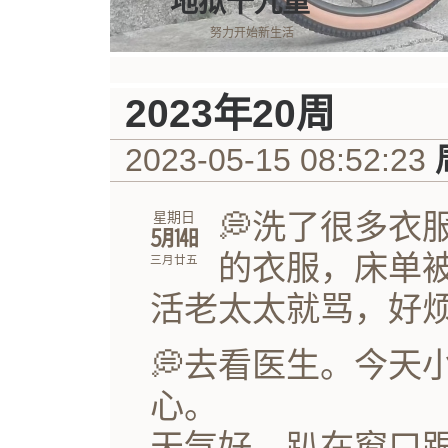
地狱十九重
努力开始新生活
2023年20周
2023-05-15 08:52:23
💭洗了很多衣
星期日
㋄㏭
的衣服，床单
三月廿五
活老太太就骂，好
💭去看医生。今天
心。
天气好，趴在窗口