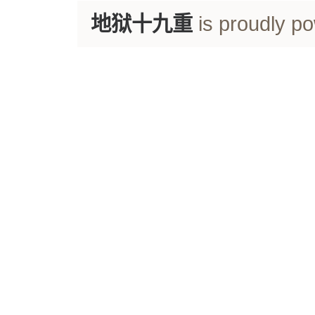
地狱十九重
is proudly p