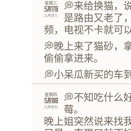
💭来给换猫，
星期三
㋄㏰
是路由又老了
三月廿八
频，电视不卡就可
💭晚上来了猫砂，
偷偷拿进来。
💭小呆瓜新买的车
💭不知吃什么
星期四
㋄㏱
莓。
三月廿九
晚上姐突然说来找