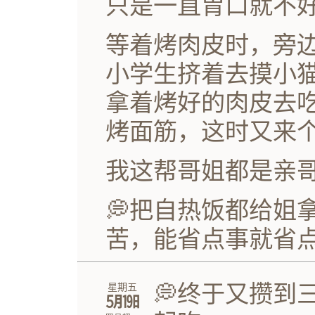
只是一直胃口就不
等着烤肉皮时，旁
小学生挤着去摸小
拿着烤好的肉皮去
烤面筋，这时又来
我这帮哥姐都是亲
💭把自热饭都给姐
苦，能省点事就省
💭终于又攒到
星期五
㋄㏲