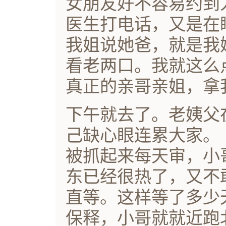
女朋友好不容易约到
医生打电话，又是在
我姐说她爸，就是我
看老两口。我就这么
真正的亲哥亲姐，拿
下午就去了。老姨父
己缺心眼连累大家。
被抓起来每天审，小
东已经很热了，又不
直等。这样等了多少
保释，小哥就就近跑