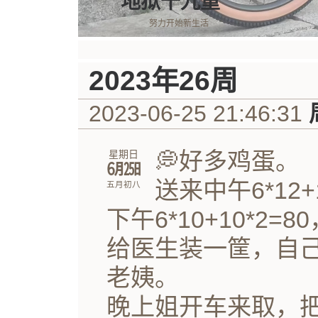
地狱十九重
努力开始新生活
2023年26周
2023-06-25 21:46:31
💭好多鸡蛋。
星期日
㋅㏸
送来中午6*12+1
五月初八
下午6*10+10*2=8
给医生装一筐，自
老姨。
晚上姐开车来取，