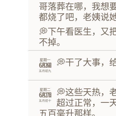
哥落葬在哪，我想
都烧了吧，老姨说
💭下午看医生，又
不掉。
💭干了大事，
星期一
㋅㏹
五月初九
💭这些天热，
星期二
㋅㏺
超过正常，一
五月初十
五百毫升那样。