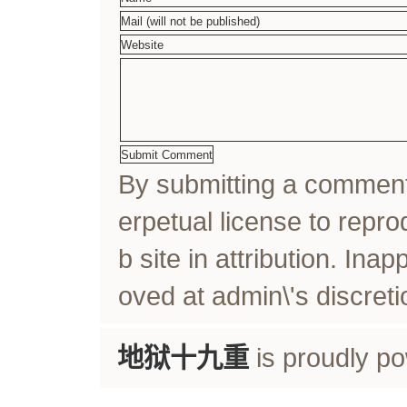
By submitting a comme
erpetual license to rep
b site in attribution. In
oved at admin\'s discreti
地狱十九重
is proudly p