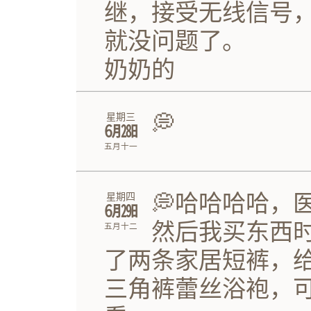
继，接受无线信号
就没问题了。
奶奶的
💭
星期三
㋅㏻
五月十一
💭哈哈哈哈，
星期四
㋅㏼
然后我买东西
五月十二
了两条家居短裤，
三角裤蕾丝浴袍，