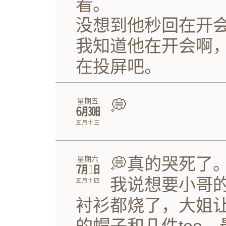
看。
没想到他秒回在开
我知道他在开会啊
在投屏吧。
💭
星期五
㋅㏽
五月十三
💭真的哭死了
星期六
㋆㏠
我说想要小哥
五月十四
衬衫都烧了，大姐