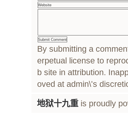
By submitting a comme
erpetual license to rep
b site in attribution. In
oved at admin\'s discreti
地狱十九重
is proudly p