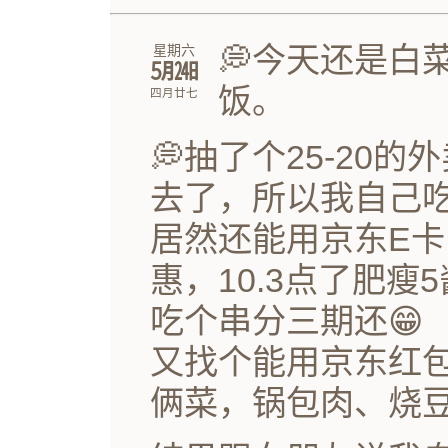
💭今天还是白
星期六
㋄㏷
饭。
四月廿七
💭抽了个25-20
去了，所以我自己吃
居然还能用京东E
惠，10.3点了肥瘦
吃个串分三期还😁
又找个能用京东红
俩菜，锅包肉、烧豆