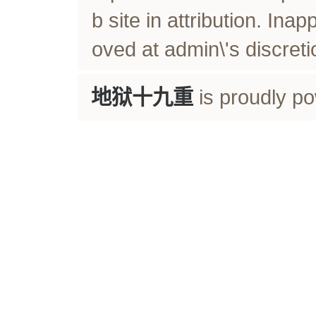
b site in attribution. In
oved at admin\'s discreti
地狱十九重
is proudly p