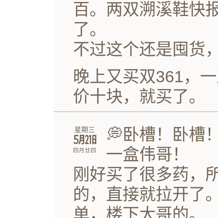
百。两双溯溪鞋快
了。
不过这个还是囤货
晚上又买双361，
价十块，就买了。
💭卧槽！卧槽
星期三
㋄㏴
一盒伟哥！
四月廿四
刚好买了很多药，
的，直接就拉开了
单，楼下大哥的。