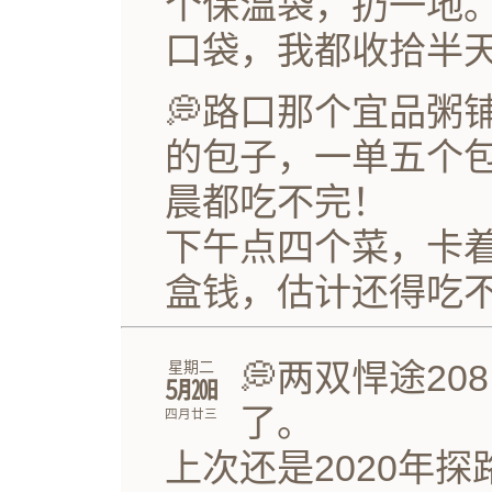
个保温袋，扔一地
口袋，我都收拾半
💭路口那个宜品粥
的包子，一单五个
晨都吃不完！
下午点四个菜，卡着
盒钱，估计还得吃
💭两双悍途2
星期二
㋄㏳
了。
四月廿三
上次还是2020年