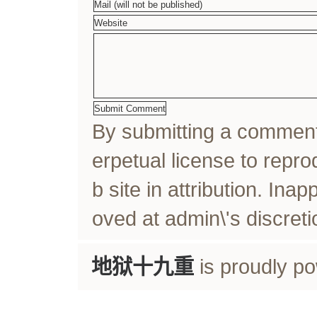
By submitting a comme
erpetual license to rep
b site in attribution. In
oved at admin\'s discreti
地狱十九重
is proudly p