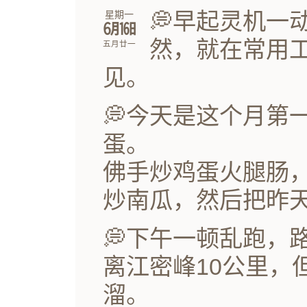
💭早起灵机一
星期一
㋅㏯
然，就在常用
五月廿一
见。
💭今天是这个月第
蛋。
佛手炒鸡蛋火腿肠
炒南瓜，然后把昨
💭下午一顿乱跑，
离江密峰10公里，
溜。