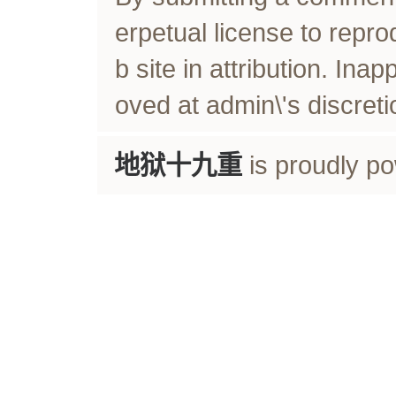
erpetual license to rep
b site in attribution. In
oved at admin\'s discreti
地狱十九重
is proudly p