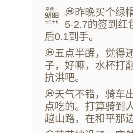
💭昨晚买个绿
星期一
㋈㏧
5-2.7的签
七月十七
后0.1到手。
💭五点半醒，觉得
子，好嘛，水杯打
抗洪吧。
💭天气不错，骑车
点吃的。打算骑到
越山路，在和平那