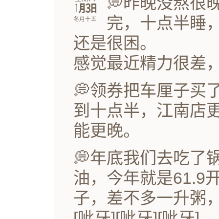
💭昨晚没熬很
㋀㏢
完，十点半睡
冬月十五
还是很困。
感觉最近精力很差
💭领券把车厘子买
到十点半，江南店
能更晚。
💭年底我们去吃了
油，今年就是61.
子，差不多一升粥，晚
[呲牙][呲牙][呲牙]