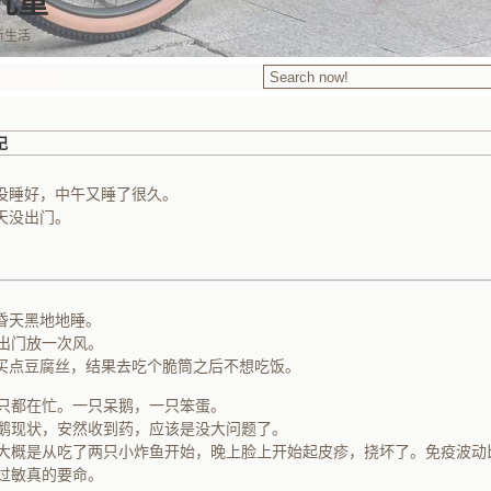
九重
新生活
记
里没睡好，中午又睡了很久。
天没出门。
是昏天黑地地睡。
时出门放一次风。
买点豆腐丝，结果去吃个脆筒之后不想吃饭。
两只都在忙。一只呆鹅，一只笨蛋。
鹅现状，安然收到药，应该是没大问题了。
大概是从吃了两只小炸鱼开始，晚上脸上开始起皮疹，挠坏了。免疫波动
过敏真的要命。