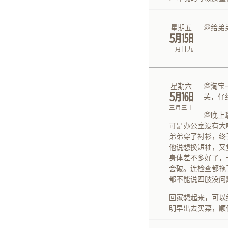
星期五
💭给
㋄㏮
三月廿九
星期六
💭淘
㋄㏯
芙，仔
三月三十
💭晚
可是办公室没有大
弟弟穿了衬衫，终
他说想换短袖，又
身体差不多好了，
会破。连检查都拖
都不能说四肢没问
回家想起来，可以
明早出去买菜，顺