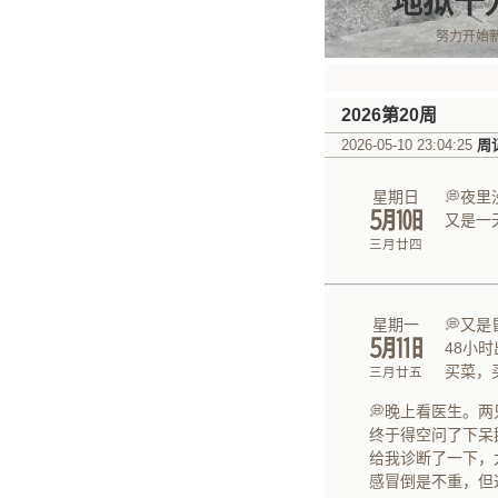
地狱十
努力开始
2026第20周
2026-05-10 23:04:25
周
星期日
💭夜
㋄㏩
又是一
三月廿四
星期一
💭又
㋄㏪
48小
买菜，
三月廿五
💭晚上看医生。
终于得空问了下呆
给我诊断了一下，
感冒倒是不重，但