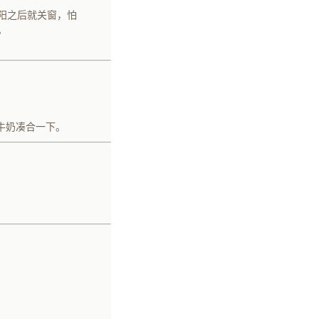
阳之后就关窗，怕
。
牛奶凑合一下。