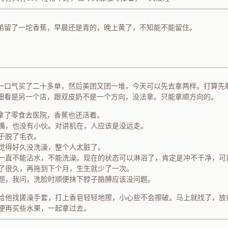
弟弟留了一坨香蕉，早晨还是青的，晚上黄了，不知能不能留住。
宝一口气买了二十多单，然后美团又团一堆，今天可以先去拿两样。打算先
细看是另一个店，跟双皮奶不是一个方向，没法拿。只能拿顺方向的。
上拿了零食去医院，香蕉也还活着。
嘴，也没有小伙。对讲机在，人应该是没远走。
于脱了毛衣。
觉得好久没洗澡，整个人太脏了。
一直不能沾水，不能洗澡。现在的状态可以淋浴了，肯定是冲不干净，可
了很久，再拖到下个月，生生就少了一次。
题，我问，洗脸时顺便抹下脖子胳膊应该没问题。
给他找搓澡手套，打上香皂轻轻地擦，小心些不会擦破。马上就找了，放
便再买些水果，一起拿过去。