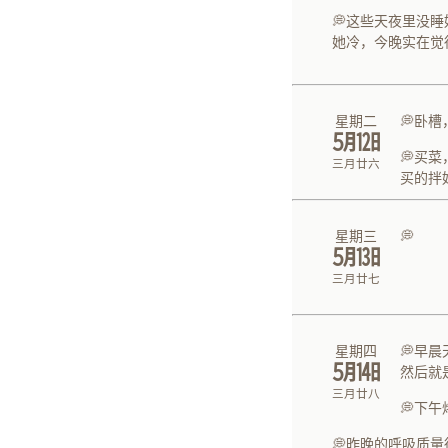
💭这些天夜里没
她冷，今晚实在觉
星期二
💭卧
㋄㏫
​💭买
三月廿六
​买的
星期三
💭
㋄㏬
三月廿七
星期四
💭早
㋄㏭
然后就
三月廿八
💭下
💭昨晚的呼吸质