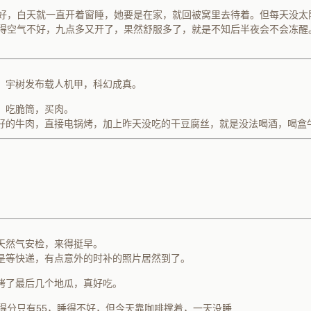
睡好，白天就一直开着窗睡，她要是在家，就回被窝里去待着。但每天没太
得空气不好，九点多又开了，果然舒服多了，就是不知后半夜会不会冻醒
槽，宇树发布载人机甲，科幻成真。
菜，吃脆筒，买肉。
拌好的牛肉，直接电锅烤，加上昨天没吃的干豆腐丝，就是没法喝酒，喝盒
晨天然气安检，来得挺早。
是等快递，有点意外的时补的照片居然到了。
午烤了最后几个地瓜，真好吃。
量得分只有55，睡得不好，但今天靠咖啡撑着，一天没睡