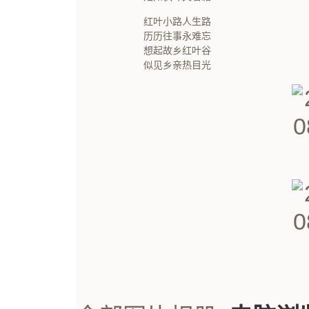
红叶小路人生路
历历往事永难忘
想起故乡红叶谷
似见乡亲热目光