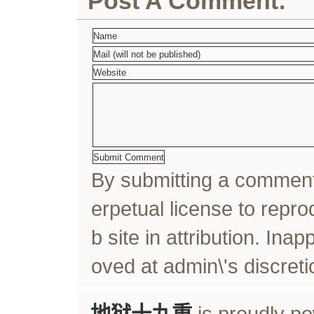
Post A Comment:
By submitting a comme
erpetual license to rep
b site in attribution. In
oved at admin\'s discreti
地狱十九重
is proudly p