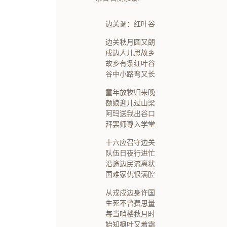
边关调：红叶谷
边关秋月圆又朗
戍边人儿思故乡
故乡有条红叶谷
谷中小路弯又长
童年放牧归来晚
额娘迎儿过山梁
阿玛送我出谷口
拜罢师尊入学堂
十六应召守边关
队伍日夜行进忙
沿途边民流离状
国难家仇恨满腔
从戎戍边身许国
生死不曾费思量
每当哨楼秋月时
始知枫叶又着霜