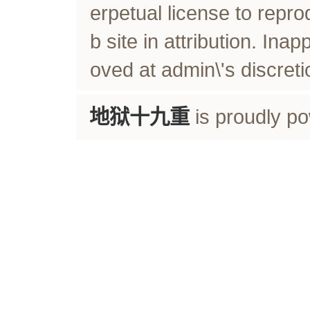
erpetual license to rep
b site in attribution. In
oved at admin\'s discreti
地狱十九重
is proudly p