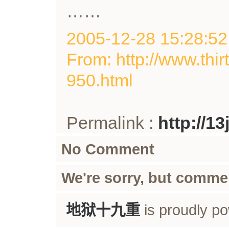
……
2005-12-28 15:28
From: http://www.thir
950.html
Permalink :
http://1
No Comment
We're sorry, but comme
地狱十九重
is proudly p