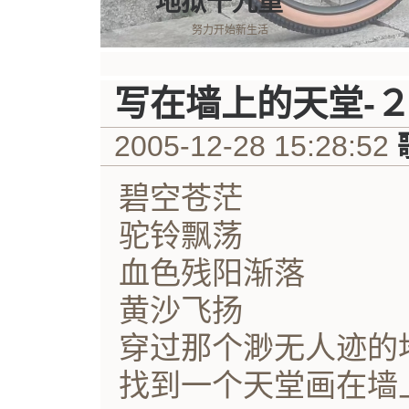
地狱十九重
努力开始新生活
写在墙上的天堂-
2005-12-28 15:28:52
碧空苍茫
驼铃飘荡
血色残阳渐落
黄沙飞扬
穿过那个渺无人迹的
找到一个天堂画在墙