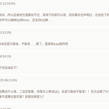
25 12:19:05)
活动…所以这类地方我都信不过…官网下的就可以用…而且腾讯也声明过…在别处下
件可以捆绑QQ和msn…还支持QQ群…
0:23:29)
版本还是只能收，不能发……算了，直接用wap版的吧
8:54:10)
下去加油站下！
5 08:21:03)
给腾迅什么钱，二没定套餐，但每次上移动QQ，总是只能收不能发！！在乐迅换了N
难不成腾迅喜欢我？就爱找我茬儿？