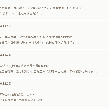
怎么整就是发不出去。2006版除了体积大就没发现有什么特别的。
2006其实没多什么….还是用以前的好…】
3:14:51)
宫一年多两年，之还不是照用！想来又是腾讯骗人的手段…
 前些年的老号久也不用没事,新申请的不行…我自己都废了好几个了…】
2:18:16)
唐诘阿德,请问唐诘阿德是不是画画的?
: 我只知道唐吉柯德…塞万提斯小说里的主人公,幻想自己是骑士,做了很多可笑的事…】
6:12:15)
…要偶改天帮你收养一只不？
 都是不花钱的普通号…养着用来做炮灰地…】