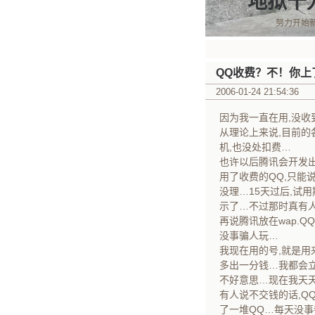
地狱十
努力开始
QQ收费？不！你上
2006-01-24 21:54:36
因为我一直在用,没收
从理论上来说,目前的
机,也没处扣费…
也许以后腾讯会开发
用了收费的QQ,只能
没理…15天过后,试
示了…不过那时真有
再说腾讯放在wap.Q
没事骗人玩…
我现在用的号,就是用
多出一分钱…我都会
不好意思…现在我天
有人说不交钱的话,Q
了一堆QQ…每天没