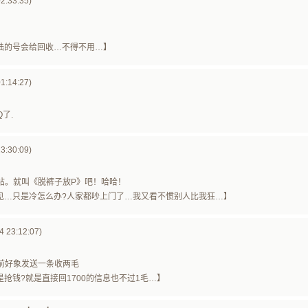
2:33:35)
 久不登陆的号会给回收…不得不用…】
1:14:27)
了.
3:30:09)
帖。就叫《脱裤子放P》吧！哈哈！
: 果然高见…只是冷怎么办?人家都吵上门了…我又看不惯别人比我狂…】
 23:12:07)
前好象发送一条收两毛
 那岂不是抢钱?就是直接回1700的信息也不过1毛…】