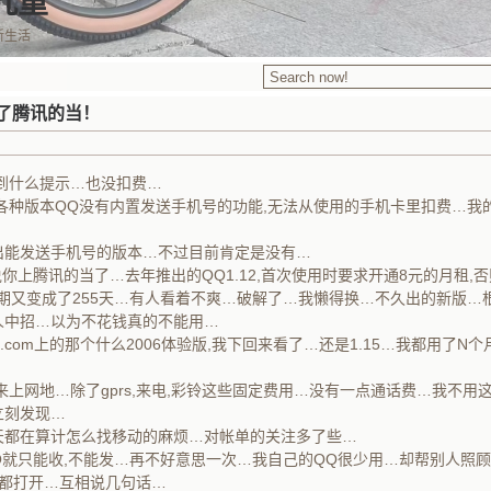
九重
新生活
了腾讯的当！
到什么提示…也没扣费…
各种版本QQ没有内置发送手机号的功能,无法从使用的手机卡里扣费…我
出能发送手机号的版本…不过目前肯定是没有…
说你上腾讯的当了…去年推出的QQ1.12,首次使用时要求开通8元的月租,
用期又变成了255天…有人看着不爽…破解了…我懒得换…不久出的新版…
人中招…以为不花钱真的不能用…
Q.com上的那个什么2006体验版,我下回来看了…还是1.15…我都用了
来上网地…除了gprs,来电,彩铃这些固定费用…没有一点通话费…我不用
立刻发现…
天都在算计怎么找移动的麻烦…对帐单的关注多了些…
Q就只能收,不能发…再不好意思一次…我自己的QQ很少用…却帮别人照
事都打开…互相说几句话…