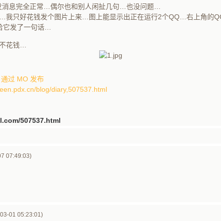
发消息完全正常…偶尔也和别人闲扯几句…也没问题…
…我只好花钱发个图片上来…图上能显示出正在运行2个QQ…右上角的Q
QQ给它发了一句话…
不花钱…
:36 通过 MO 发布
teen.pdx.cn/blog/diary,507537.html
3jl.com/507537.html
7 07:49:03)
3-01 05:23:01)