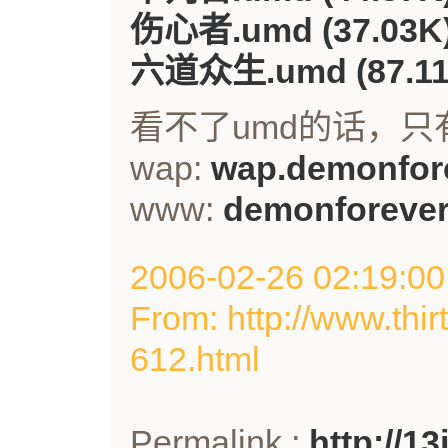
伤心者.umd (37.03K
六道众生.umd (87.11
看不了umd的话，
wap:
wap.demonfore
www:
demonforever
2006-02-26 02:19
From: http://www.thir
612.html
Permalink :
http://1