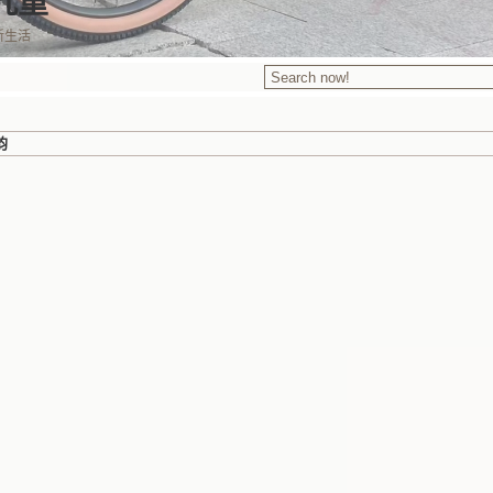
九重
新生活
韵