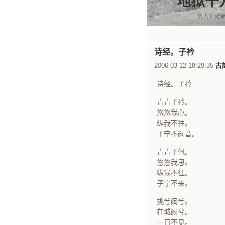
地狱十
努力开始
诗经。子衿
2006-03-12 18:29:35
古
诗经。子衿
青青子衿。
悠悠我心。
纵我不往。
子宁不嗣音。
青青子佩。
悠悠我思。
纵我不往。
子宁不来。
挑兮闼兮。
在城阙兮。
一日不见。