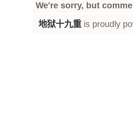
We're sorry, but comme
地狱十九重
is proudly p