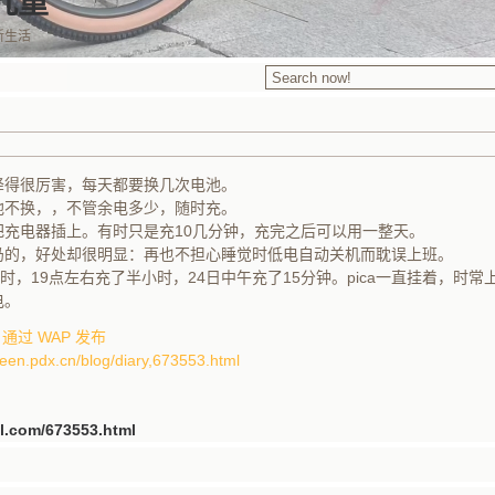
九重
新生活
降得很厉害，每天都要换几次电池。
池不换，，不管余电多少，随时充。
把充电器插上。有时只是充10几分钟，充完之后可以用一整天。
扔的，好处却很明显：再也不担心睡觉时低电自动关机而耽误上班。
时，19点左右充了半小时，24日中午充了15分钟。pica一直挂着，时常
电。
37 通过 WAP 发布
teen.pdx.cn/blog/diary,673553.html
3jl.com/673553.html