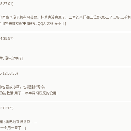
8:27:01)
分再高也没见着有啥奖励…挂着也没意思了…二室的亲们都归位到QQ上了…哭….手
,才用它来维持GPRS联接. QQ人太多,受不了]
4:35:57)
. 没电池换了]
5 12:08:30)
巾包着放冰箱，也能延长寿命。
的能救活,用了一年半载彻底废的没用]
3:03:05)
器比卖电池来得划算……
买一个用一辈子…]