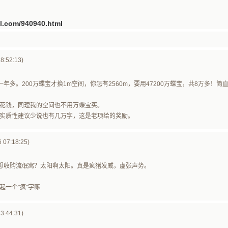
3jl.com/940940.html
8:52:13)
年多。200万蝶宝才换1m空间，你怎有2560m，要用47200万蝶宝，共8万多！
花钱，同理我的空间也不用万蝶宝买。
实质性建议少说也有几万字，这是老项给的奖励。
07:18:25)
想收购流氓窝？太阳啊太阳。真是疯猪发威，虚张声势。
起一个"疯"字嘛
3:44:31)