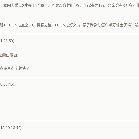
200网志乘以2才等于2400个，回家次数共6千多，加起来才1万。怎么会有3万多
！
册100，入选星空50，博客之星200，入选好文5，忘了我教你怎么赚万蝶宝了吗？
1:28:59)
四露四露四…
点多写点字就快了
0:38:45)
3 19:13:42)