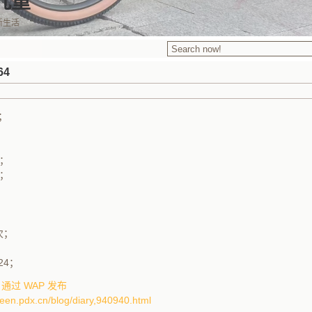
九重
新生活
64
个；
；
；
M；
M；
次；
；
24；
12 通过 WAP 发布
teen.pdx.cn/blog/diary,940940.html