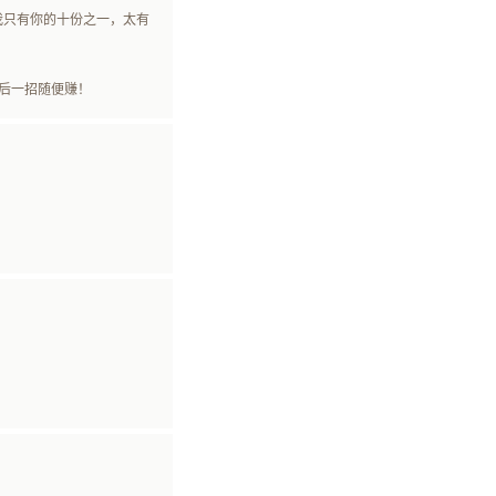
？我只有你的十份之一，太有
最后一招随便赚！