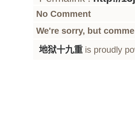
No Comment
We're sorry, but comme
地狱十九重
is proudly p