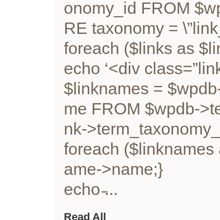
onomy_id FROM $w
RE taxonomy = \”link_
foreach ($links as $li
echo ‘<div class=”lin
$linknames = $wpdb
me FROM $wpdb->te
nk->term_taxonomy_id
foreach ($linknames 
ame->name;}
echo ̵...
Read All